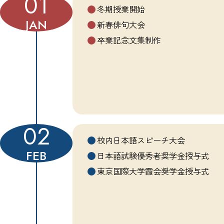
01
冬期授業開始
JAN
新春俳句大会
卒業記念文集制作
02
校内日本語スピーチ大会
FEB
日本語試験優秀者奨学金授与式
東京国際大学霞会奨学金授与式