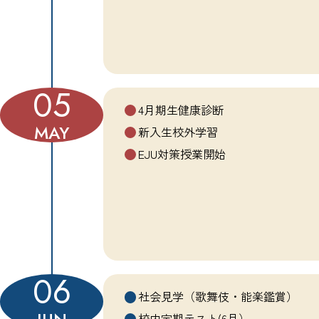
05
4月期生健康診断
MAY
新入生校外学習
EJU対策授業開始
06
社会見学（歌舞伎・能楽鑑賞）
校内定期テスト(6月）