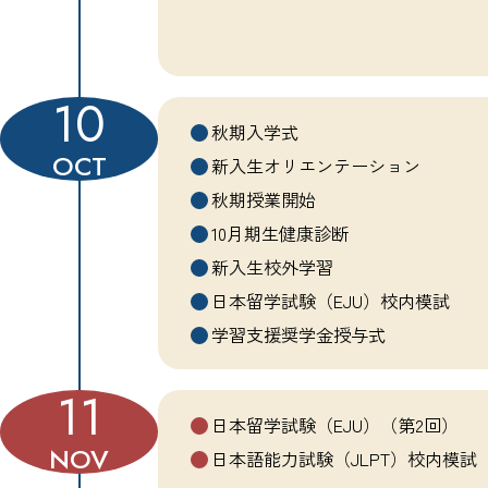
10
秋期入学式
OCT
新入生オリエンテーション
秋期授業開始
10月期生健康診断
新入生校外学習
日本留学試験（EJU）校内模試
学習支援奨学金授与式
11
日本留学試験（EJU）（第2回）
NOV
日本語能力試験（JLPT）校内模試