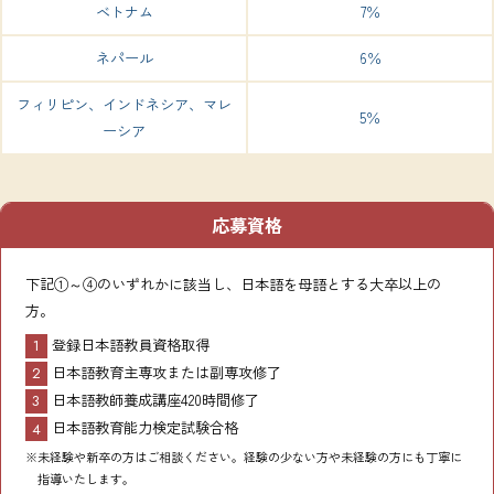
ベトナム
7％
ネパール
6％
フィリピン、インドネシア、マレ
5％
ーシア
応募資格
下記①～④のいずれかに該当し、日本語を母語とする大卒以上の
方。
登録日本語教員資格取得
日本語教育主専攻または副専攻修了
日本語教師養成講座420時間修了
日本語教育能力検定試験合格
※未経験や新卒の方はご相談ください。経験の少ない方や未経験の方にも丁寧に
指導いたします。