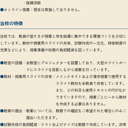
・宿題添削
●
オンライン授業：
現在は実施しておりません。
当校の特徴
当校では、教員の皆さまが授業と学生指導に集中できる環境づくりを大切に
しています。教材や授業用スライドの共有、試験作成の一元化、研修制度の
充実などにより、授業準備や校務の負担軽減を図っています。
●
教室の設備：
全教室にプロジェクターを設置しており、大型ホワイトボー
ドにスライドを投影しながら授業を行っています。
●
教材・授業用スライドの共有：
メインテキストおよび漢字授業で使用する
スライド教材を全教員で共有しています。
また、どの科目も使用テキストのPDF化が
できていますので、授業ごとに一から教材
を作成する必要はありません。
●
教案の提出：
教案については、教務での確認をご希望された場合にのみご
提出いただきます。
●
試験作成の負担軽減：
テストおよびクイズは教務で作成しています。非常