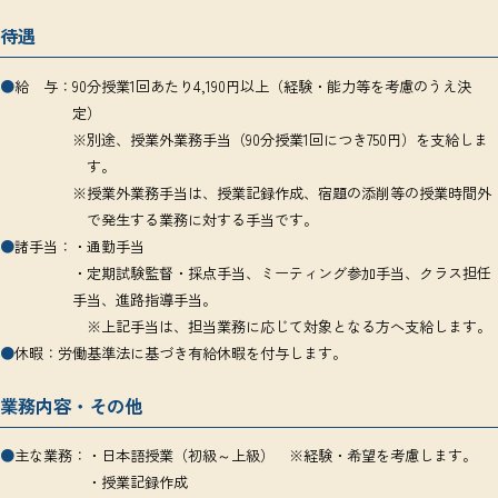
待遇
●
給 与：
90分授業1回あたり4,190円以上（経験・能力等を考慮のうえ決
定）
※別途、授業外業務手当（90分授業1回につき750円）を支給しま
す。
※授業外業務手当は、授業記録作成、宿題の添削等の授業時間外
で発生する業務に対する手当です。
●
諸手当：
・通勤手当
・定期試験監督・採点手当、ミーティング参加手当、クラス担任
手当、進路指導手当。
※上記手当は、担当業務に応じて対象となる方へ支給します。
●
休暇：
労働基準法に基づき有給休暇を付与します。
業務内容・その他
●
主な業務：
・日本語授業（初級～上級） ※経験・希望を考慮します。
・授業記録作成