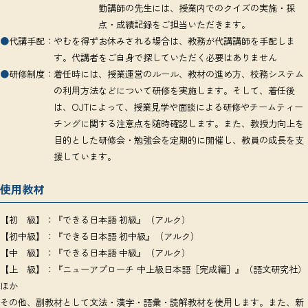
勤講師の先生には、授業内でのクイズの実施・採
点・成績記録をご担当いただきます。
●
代講手配：
やむを得ずお休みされる場合は、教務が代講講師を手配しま
す。代講者をご自身で探していただく必要はありません
●
研修制度：
着任時には、授業運営のルール、教材の進め方、校務システム
の利用方法などについて研修を実施します。そして、着任後
は、OJTによって、授業見学や面談による研修やチームティー
チングに関する注意点を随時確認します。また、教授力向上を
目的とした研修会・勉強会を定期的に開催し、教員の成長を支
援しています。
使用教材
【初 級】：『できる日本語 初級』（アルク）
【初中級】：『できる日本語 初中級』（アルク）
【中 級】：『できる日本語 中級』（アルク）
【上 級】：『ニューアプローチ 中上級日本語［完成編］』（語文研究社）
ほか
その他、副教材として文法・漢字・語彙・読解教材を使用します。また、新