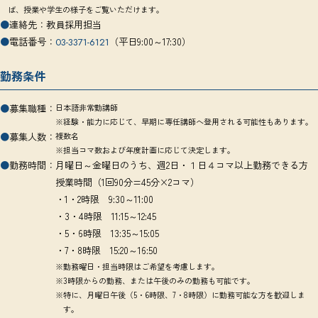
ば、授業や学生の様子をご覧いただけます。
●
連絡先：
教員採用担当
●
電話番号：
（平日9:00～17:30）
03-3371-6121
勤務条件
●
募集職種：
日本語非常勤講師
※経験・能力に応じて、早期に専任講師へ登用される可能性もあります。
●
募集人数：
複数名
※担当コマ数および年度計画に応じて決定します。
●
勤務時間：
月曜日～金曜日のうち、週2日・１日４コマ以上勤務できる方
授業時間（1回90分=45分×2コマ）
・1・2時限 9:30～11:00
・3・4時限 11:15～12:45
・5・6時限 13:35～15:05
・7・8時限 15:20～16:50
※勤務曜日・担当時限はご希望を考慮します。
※3時限からの勤務、または午後のみの勤務も可能です。
※特に、月曜日午後（5・6時限、7・8時限）に勤務可能な方を歓迎しま
す。