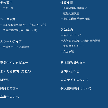
学校案内
進路支援
ーアクセス
ー大学受験対策講座／
就職対策講座
ー東京国際大学特別推薦
コース案内
ー日本語教育課程(1年・1年6ヵ月・2年)
入学案内
ー準備教育課程(1年・1年6ヵ月)
ー住まいについて
ー入学までの流れ／海外事務所等
スクールライフ
ー資料ダウンロード
ー生活サポート／奨学金
ー入国手続
卒業生インタビュー
日本語教員の方へ
よくある質問（Q＆A）
お問い合わせ
NEWS
このサイトについて
保護者の方へ
個人情報保護について
卒業生の方へ