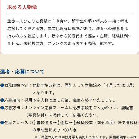
求める人物像
生徒一人ひとりと真摯に向き合い、留学生の夢や将来を一緒に考え
応援してくださる方。異文化理解に興味があり、教育への熱意をお
持ちの方を歓迎します。新卒から70歳代まで幅広く在籍。経験は問い
ません。未経験の方、ブランクのある方でも勤務可能です。
選考・応募について
●
勤務開始予定：
勤務開始時期は、原則として学期始め（４月または10月）
となります。
●
応募締切：
採用予定人数に達し次第、募集を終了いたします。
●
応募方法：
オンライン応募フォームに必要事項をご入力のうえ、履歴書
（写真貼付）を添付してご応募ください。
●
選考プロセス：
①書類選考→②面接→③模擬授業（30分程度）※使用教材
の事前説明あり→④内定
※ご希望の方には学校見学も実施しております。開講期間中であれ