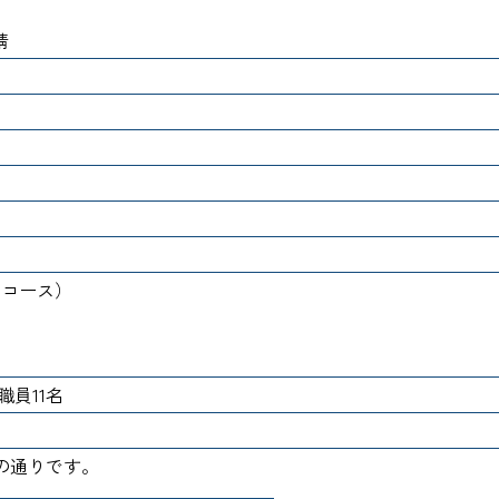
靖
月コース）
職員11名
の通りです。