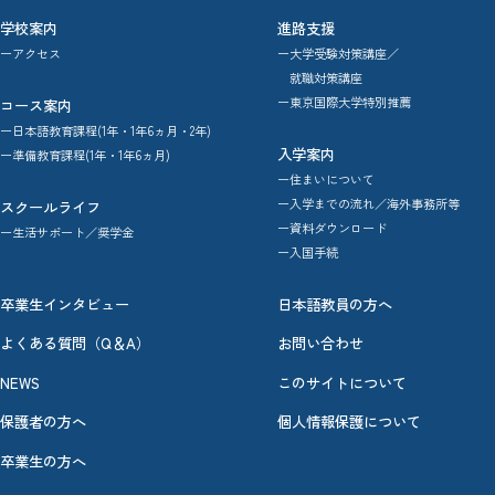
学校案内
進路支援
ーアクセス
ー大学受験対策講座／
就職対策講座
ー東京国際大学特別推薦
コース案内
ー日本語教育課程(1年・1年6ヵ月・2年)
入学案内
ー準備教育課程(1年・1年6ヵ月)
ー住まいについて
ー入学までの流れ／海外事務所等
スクールライフ
ー資料ダウンロード
ー生活サポート／奨学金
ー入国手続
卒業生インタビュー
日本語教員の方へ
よくある質問（Q＆A）
お問い合わせ
NEWS
このサイトについて
保護者の方へ
個人情報保護について
卒業生の方へ