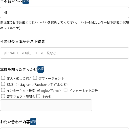
日本語レベル
※現在の日本語能力に近いレベルを選択してください。（N1〜N5はJLPT＝日本語能力試験
のレベルです）
その他の日本語テスト結果
必須
本校を知ったきっかけ
友人・知人の紹介
留学エージェント
SNS（Instagram／Facebook／TikTokなど）
インターネット検索（Google／Yahoo）
インターネット広告
留学フェア・説明会
その他
必須
お問い合わせ内容