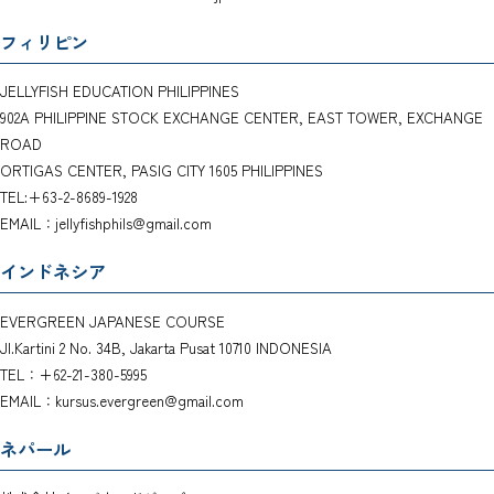
フィリピン
JELLYFISH EDUCATION PHILIPPINES
902A PHILIPPINE STOCK EXCHANGE CENTER, EAST TOWER, EXCHANGE
ROAD
ORTIGAS CENTER, PASIG CITY 1605 PHILIPPINES
TEL:+63-2-8689-1928
EMAIL：jellyfishphils@gmail.com
インドネシア
EVERGREEN JAPANESE COURSE
Jl.Kartini 2 No. 34B, Jakarta Pusat 10710 INDONESIA
TEL：+62-21-380-5995
EMAIL：kursus.evergreen@gmail.com
ネパール