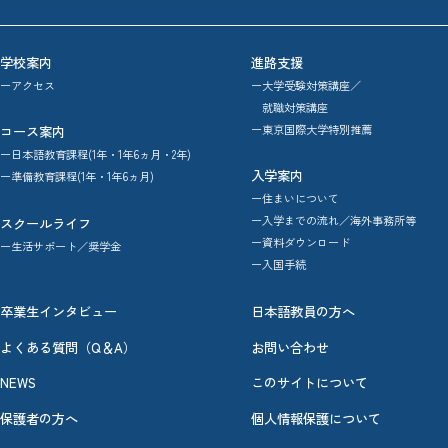
学校案内
進路支援
ーアクセス
ー大学受験対策講座／
就職対策講座
ー東京国際大学特別推薦
コース案内
ー日本語教育課程(1年・1年6ヵ月・2年)
入学案内
ー準備教育課程(1年・1年6ヵ月)
ー住まいについて
ー入学までの流れ／海外事務所等
スクールライフ
ー資料ダウンロード
ー生活サポート／奨学金
ー入国手続
卒業生インタビュー
日本語教員の方へ
よくある質問（Q＆A）
お問い合わせ
NEWS
このサイトについて
保護者の方へ
個人情報保護について