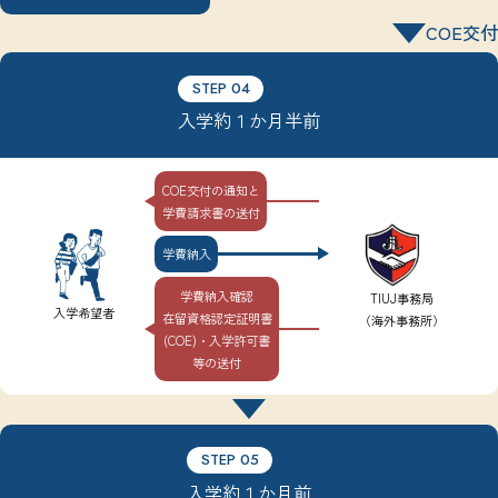
COE交付
STEP 04
入学約１か月半前
COE交付の通知と
学費請求書の送付
学費納入
学費納入確認
TIUJ事務局
入学希望者
在留資格認定証明書
（海外事務所）
(COE)・入学許可書
等の送付
STEP 05
入学約１か月前