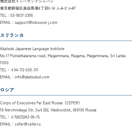
株式会社インバウンドジャパン
東京都新宿区高田馬場4丁目9-14 ふみビル4F
TEL：03-5937-3395
EMAIL：support@inbound-j.com
スリランカ
Akatsuki Japanese Language Institute
No.17 Pulinathalarama road, Magammana, Ragama, Magammana, Sri Lanka
11010
TEL：+94-112-930-311
EMAIL：info@akatsukisl.com
ロシア
Corps of Executives Far East Russia（CEFER）
10 Nerchinskaya Str, Suit 202, Vladivostok, 690106 Russia
TEL：+7(423)243-99-15
EMAIL：cefer@cefer.ru