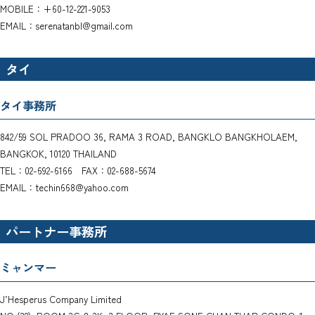
MOBILE：+60-12-221-9053
EMAIL：serenatanbl@gmail.com
タイ
タイ事務所
842/59 SOL PRADOO 36, RAMA 3 ROAD, BANGKLO BANGKHOLAEM,
BANGKOK, 10120 THAILAND
TEL：02-692-6166 FAX：02-688-5674
EMAIL：techin668@yahoo.com
パートナー事務所
ミャンマー
J’Hesperus Company Limited