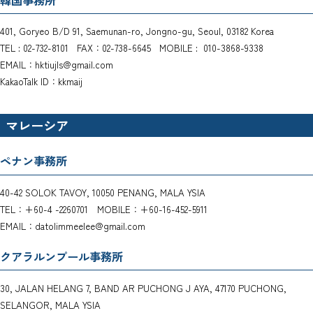
401, Goryeo B/D 91, Saemunan-ro, Jongno-gu, Seoul, 03182 Korea
TEL : 02-732-8101 FAX：02-738-6645 MOBILE : 010-3868-9338
EMAIL：hktiujls@gmail.com
KakaoTalk ID：kkmaij
マレーシア
ペナン事務所
40-42 SOLOK TAVOY, 10050 PENANG, MALA YSIA
TEL：+60-4 -2260701 MOBILE：+60-16-452-5911
EMAIL：datolimmeelee@gmail.com
クアラルンプール事務所
30, JALAN HELANG 7, BAND AR PUCHONG J AYA, 47170 PUCHONG,
SELANGOR, MALA YSIA