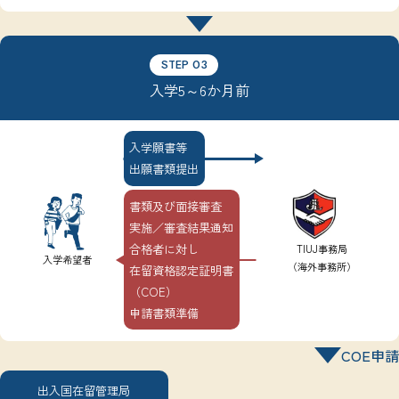
STEP 03
入学5～6か月前
入学願書等
出願書類提出
書類及び面接審査
実施／審査結果通知
合格者に対し
TIUJ事務局
入学希望者
（海外事務所）
在留資格認定証明書
（COE）
申請書類準備
COE申請
出入国在留管理局