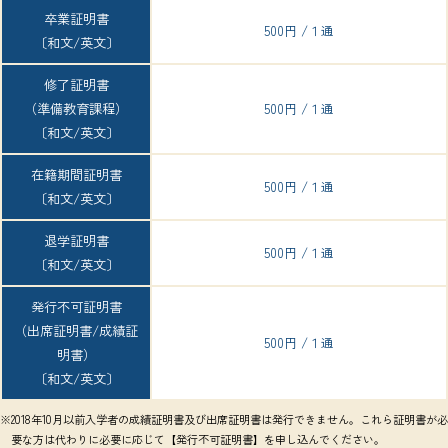
卒業証明書
500円 /１通
〔和文/英文〕
修了証明書
（準備教育課程）
500円 /１通
〔和文/英文〕
在籍期間証明書
500円 /１通
〔和文/英文〕
退学証明書
500円 /１通
〔和文/英文〕
発行不可証明書
（出席証明書/成績証
500円 /１通
明書）
〔和文/英文〕
※2018年10月以前入学者の成績証明書及び出席証明書は発行できません。これら証明書が必
要な方は代わりに必要に応じて【発行不可証明書】を申し込んでください。