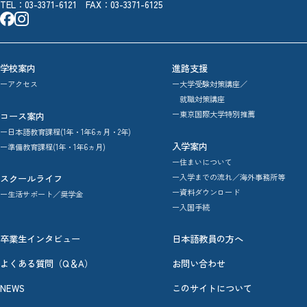
TEL：
03-3371-6121
FAX：03-3371-6125
学校案内
進路支援
ーアクセス
ー大学受験対策講座／
就職対策講座
ー東京国際大学特別推薦
コース案内
ー日本語教育課程(1年・1年6ヵ月・2年)
入学案内
ー準備教育課程(1年・1年6ヵ月)
ー住まいについて
ー入学までの流れ／海外事務所等
スクールライフ
ー資料ダウンロード
ー生活サポート／奨学金
ー入国手続
卒業生インタビュー
日本語教員の方へ
よくある質問（Q＆A）
お問い合わせ
NEWS
このサイトについて