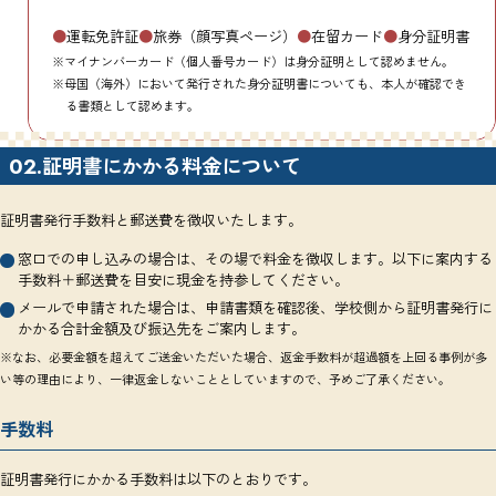
●
運転免許証
●
旅券（顔写真ページ）
●
在留カード
●
身分証明書
※マイナンバーカード（個人番号カード）は身分証明として認めません。
※母国（海外）において発行された身分証明書についても、本人が確認でき
る書類として認めます。
証明書にかかる料金について
02.
証明書発行手数料と郵送費を徴収いたします。
窓口での申し込みの場合は、その場で料金を徴収します。以下に案内する
手数料＋郵送費を目安に現金を持参してください。
メールで申請された場合は、申請書類を確認後、学校側から証明書発行に
かかる合計金額及び振込先をご案内します。
※なお、必要金額を超えてご送金いただいた場合、返金手数料が超過額を上回る事例が多
い等の理由により、一律返金しないこととしていますので、予めご了承ください。
手数料
証明書発行にかかる手数料は以下のとおりです。