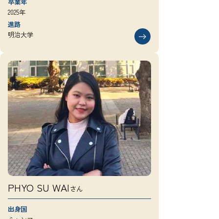
卒業年
2025年
進路
明治大学
PHYO SU WAI
さん
出身国