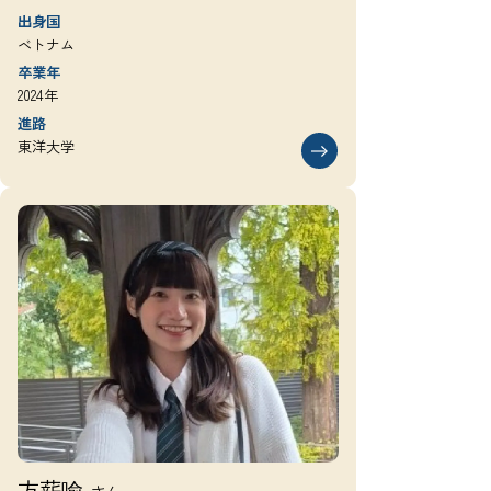
出身国
ベトナム
卒業年
2024年
進路
東洋大学
方薪喻