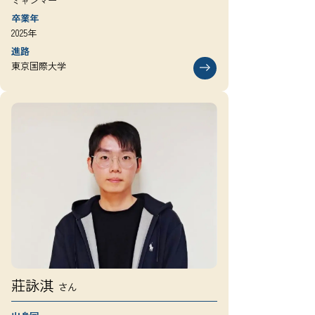
ミャンマー
卒業年
2025年
進路
東京国際大学
莊詠淇
さん