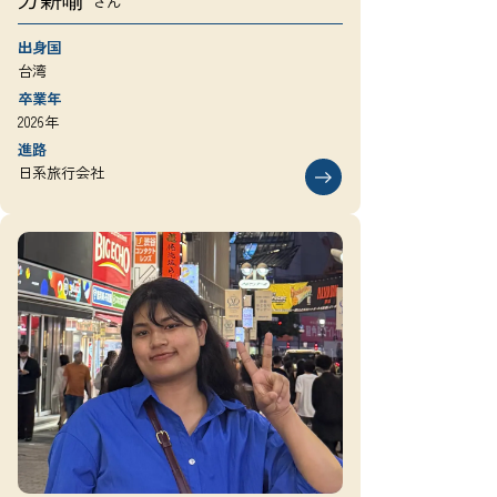
さん
出身国
台湾
卒業年
2026年
進路
日系旅行会社