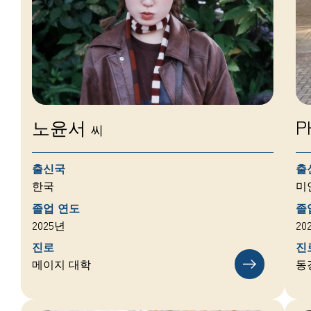
노윤서
P
씨
출신국
출
한국
미
졸업 연도
졸
2025년
20
진로
진
메이지 대학
동