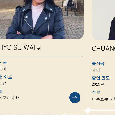
HYO SU WAI
CHUAN
씨
신국
출신국
얀마
대만
업 연도
졸업 연도
25년
2025년
로
진로
경국제대학
타쿠쇼쿠 대