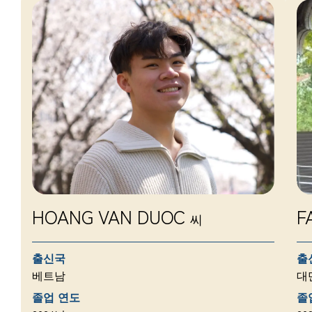
HOANG VAN DUOC
F
씨
출신국
출
베트남
대
졸업 연도
졸