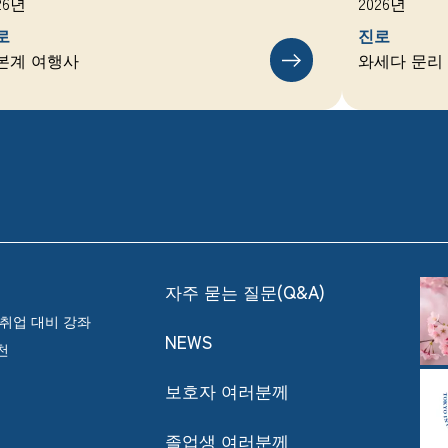
26년
2026년
로
진로
본계 여행사
와세다 문리
자주 묻는 질문(Q&A)
／취업 대비 강좌
NEWS
천
보호자 여러분께
졸업생 여러분께