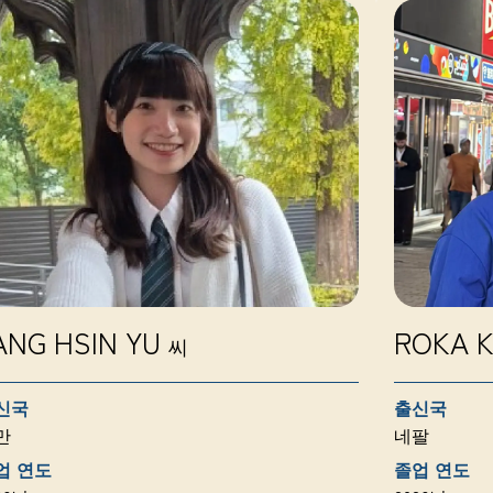
ANG HSIN YU
ROKA 
씨
신국
출신국
만
네팔
업 연도
졸업 연도