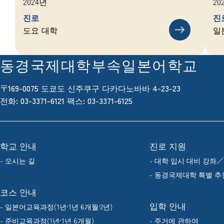
2024년
20
진로
진
도요 대학
일
동경국제대학부속일본어학교
〒169-0075 도쿄도 신주쿠구 다카다노바바 4-23-23
전화: 03-3371-6121
팩스
: 03-3371-6125
학교 안내
진로 지원
- 오시는 길
- 대학 입시 대비 강좌
- 동경국제대학 특별 추
코스 안내
입학 안내
- 일본어교육과정(1년·1년 6개월·2년)
- 준비교육과정(1년·1년 6개월)
- 주거에 관하여