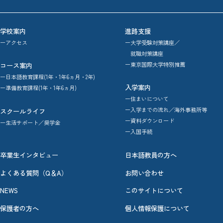
学校案内
進路支援
ーアクセス
ー大学受験対策講座／
就職対策講座
ー東京国際大学特別推薦
コース案内
ー日本語教育課程(1年・1年6ヵ月・2年)
入学案内
ー準備教育課程(1年・1年6ヵ月)
ー住まいについて
ー入学までの流れ／海外事務所等
スクールライフ
ー資料ダウンロード
ー生活サポート／奨学金
ー入国手続
卒業生インタビュー
日本語教員の方へ
よくある質問（Q＆A）
お問い合わせ
NEWS
このサイトについて
保護者の方へ
個人情報保護について