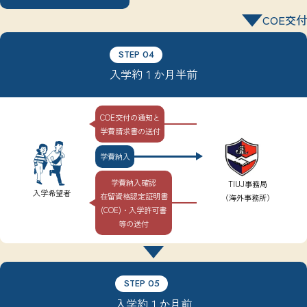
COE交付
STEP 04
入学約１か月半前
COE交付の通知と
学費請求書の送付
学費納入
学費納入確認
TIUJ事務局
入学希望者
在留資格認定証明書
（海外事務所）
(COE)・入学許可書
等の送付
STEP 05
入学約１か月前