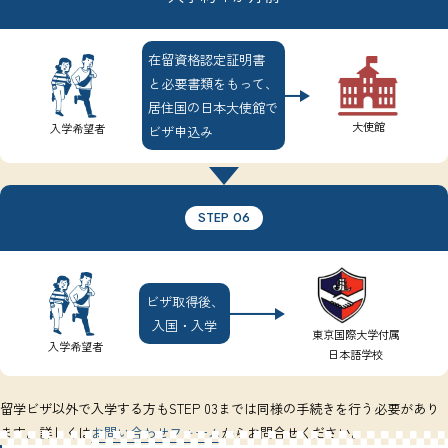
在留資格認定証明書
と必要書類をもって、
居住国の日本大使館で
大使館
入学希望者
ビザ申込み
STEP 06
ビザ取得後、
入国・入学
東京国際大学付属
入学希望者
日本語学校
留学ビザ以外で入学する方もSTEP 03までは同様の手続きを行う必要があり
ます。詳しくは
お問い合わせフォーム
からお問合せください。