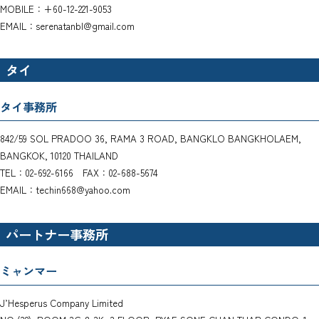
MOBILE：+60-12-221-9053
EMAIL：serenatanbl@gmail.com
タイ
タイ事務所
842/59 SOL PRADOO 36, RAMA 3 ROAD, BANGKLO BANGKHOLAEM,
BANGKOK, 10120 THAILAND
TEL：02-692-6166 FAX：02-688-5674
EMAIL：techin668@yahoo.com
パートナー事務所
ミャンマー
J’Hesperus Company Limited