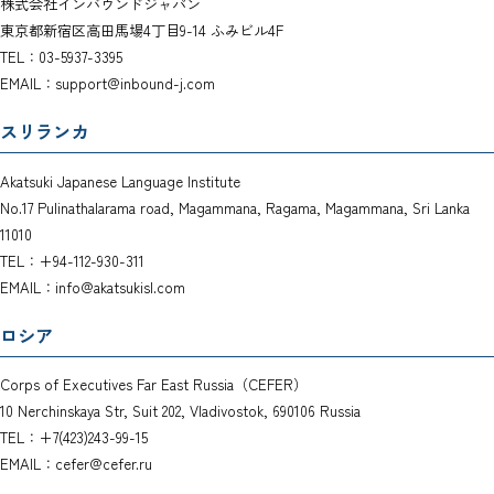
株式会社インバウンドジャパン
東京都新宿区高田馬場4丁目9-14 ふみビル4F
TEL：03-5937-3395
EMAIL：support@inbound-j.com
スリランカ
Akatsuki Japanese Language Institute
No.17 Pulinathalarama road, Magammana, Ragama, Magammana, Sri Lanka
11010
TEL：+94-112-930-311
EMAIL：info@akatsukisl.com
ロシア
Corps of Executives Far East Russia（CEFER）
10 Nerchinskaya Str, Suit 202, Vladivostok, 690106 Russia
TEL：+7(423)243-99-15
EMAIL：cefer@cefer.ru