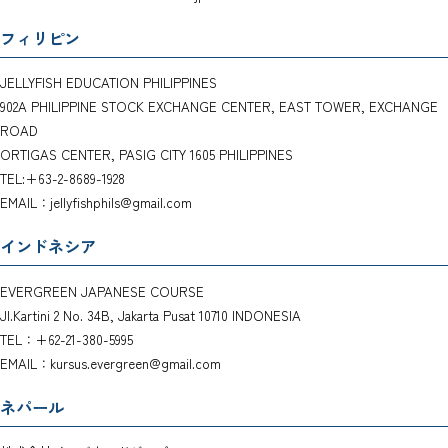
フィリピン
JELLYFISH EDUCATION PHILIPPINES
902A PHILIPPINE STOCK EXCHANGE CENTER, EAST TOWER, EXCHANGE
ROAD
ORTIGAS CENTER, PASIG CITY 1605 PHILIPPINES
TEL:+63-2-8689-1928
EMAIL：jellyfishphils@gmail.com
インドネシア
EVERGREEN JAPANESE COURSE
Jl.Kartini 2 No. 34B, Jakarta Pusat 10710 INDONESIA
TEL：+62-21-380-5995
EMAIL：kursus.evergreen@gmail.com
ネパール