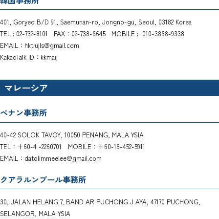
401, Goryeo B/D 91, Saemunan-ro, Jongno-gu, Seoul, 03182 Korea
TEL : 02-732-8101 FAX：02-738-6645 MOBILE : 010-3868-9338
EMAIL：hktiujls@gmail.com
KakaoTalk ID：kkmaij
マレーシア
ペナン事務所
40-42 SOLOK TAVOY, 10050 PENANG, MALA YSIA
TEL：+60-4 -2260701 MOBILE：+60-16-452-5911
EMAIL：datolimmeelee@gmail.com
クアラルンプール事務所
30, JALAN HELANG 7, BAND AR PUCHONG J AYA, 47170 PUCHONG,
SELANGOR, MALA YSIA