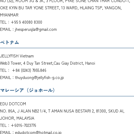
NO (32), ROOM 3G & 3K, 3 FLOOR, PYAE SONE CHAN THAR CONDO-1,
OKE KYIN BU TAR YONE STREET, 13 WARD, HLAING TSP, YANGON,
MYANMAR
TEL：+95 9 40080 8300
EMAIL：jhesperusjla@gmail.com
ベトナム
JELLYFISH Vietnam
Web3 Tower, 4 Duy Tan Street,Cau Giay District, Hanoi
TEL： +84 (0243) 7955.846
EMAIL：thuyduong@jellyfish-g.co.jp
マレーシア（ジョホール）
EDU DOTCOM
NO. 86A, J ALAN NB2 1/4, T AMAN NUSA BESTARI 2, 81300, SKUD AI,
JOHOR, MALAYSIA
TEL：+6016-7023776
EMAIL：edudotcom@hotmail.co.jp