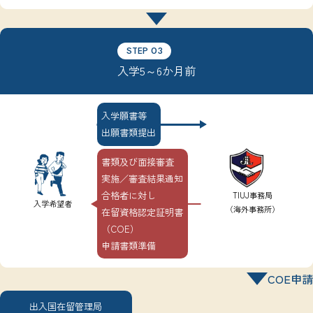
STEP 03
入学5～6か月前
入学願書等
出願書類提出
書類及び面接審査
実施／審査結果通知
合格者に対し
TIUJ事務局
入学希望者
（海外事務所）
在留資格認定証明書
（COE）
申請書類準備
COE申請
出入国在留管理局