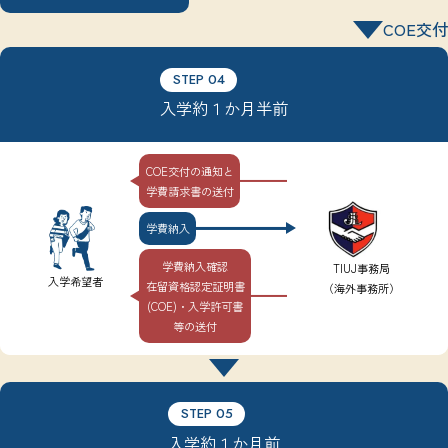
COE交付
STEP 04
入学約１か月半前
COE交付の通知と
学費請求書の送付
学費納入
学費納入確認
TIUJ事務局
入学希望者
在留資格認定証明書
（海外事務所）
(COE)・入学許可書
等の送付
STEP 05
入学約１か月前