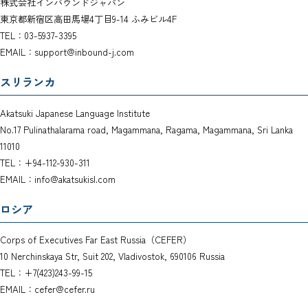
株式会社インバウンドジャパン
東京都新宿区高田馬場4丁目9-14 ふみビル4F
TEL：03-5937-3395
EMAIL：support@inbound-j.com
スリランカ
Akatsuki Japanese Language Institute
No.17 Pulinathalarama road, Magammana, Ragama, Magammana, Sri Lanka
11010
TEL：+94-112-930-311
EMAIL：info@akatsukisl.com
ロシア
Corps of Executives Far East Russia（CEFER）
10 Nerchinskaya Str, Suit 202, Vladivostok, 690106 Russia
TEL：+7(423)243-99-15
EMAIL：cefer@cefer.ru