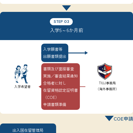
STEP 03
入学5～6か月前
入学願書等
出願書類提出
書類及び面接審査
実施／審査結果通知
合格者に対し
TIUJ事務局
入学希望者
（海外事務所）
在留資格認定証明書
（COE）
申請書類準備
COE申請
出入国在留管理局