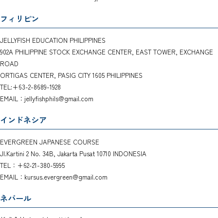
フィリピン
JELLYFISH EDUCATION PHILIPPINES
902A PHILIPPINE STOCK EXCHANGE CENTER, EAST TOWER, EXCHANGE
ROAD
ORTIGAS CENTER, PASIG CITY 1605 PHILIPPINES
TEL:+63-2-8689-1928
EMAIL：jellyfishphils@gmail.com
インドネシア
EVERGREEN JAPANESE COURSE
Jl.Kartini 2 No. 34B, Jakarta Pusat 10710 INDONESIA
TEL：+62-21-380-5995
EMAIL：kursus.evergreen@gmail.com
ネパール