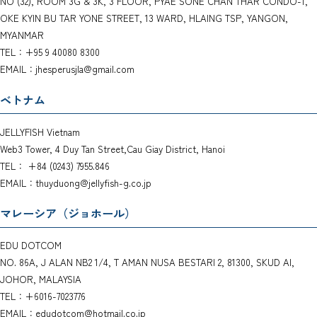
NO (32), ROOM 3G & 3K, 3 FLOOR, PYAE SONE CHAN THAR CONDO-1,
OKE KYIN BU TAR YONE STREET, 13 WARD, HLAING TSP, YANGON,
MYANMAR
TEL：+95 9 40080 8300
EMAIL：jhesperusjla@gmail.com
ベトナム
JELLYFISH Vietnam
Web3 Tower, 4 Duy Tan Street,Cau Giay District, Hanoi
TEL： +84 (0243) 7955.846
EMAIL：thuyduong@jellyfish-g.co.jp
マレーシア（ジョホール）
EDU DOTCOM
NO. 86A, J ALAN NB2 1/4, T AMAN NUSA BESTARI 2, 81300, SKUD AI,
JOHOR, MALAYSIA
TEL：+6016-7023776
EMAIL：edudotcom@hotmail.co.jp