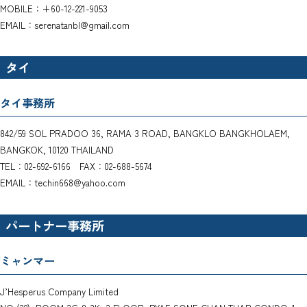
MOBILE：+60-12-221-9053
EMAIL：serenatanbl@gmail.com
タイ
タイ事務所
842/59 SOL PRADOO 36, RAMA 3 ROAD, BANGKLO BANGKHOLAEM,
BANGKOK, 10120 THAILAND
TEL：02-692-6166 FAX：02-688-5674
EMAIL：techin668@yahoo.com
パートナー事務所
ミャンマー
J’Hesperus Company Limited