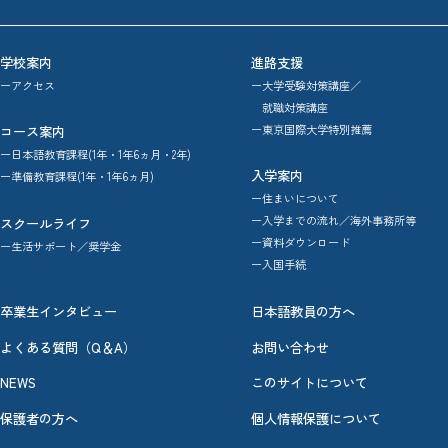
学校案内
進路支援
ーアクセス
ー大学受験対策講座／
就職対策講座
ー東京国際大学特別推薦
コース案内
ー日本語教育課程(1年・1年6ヵ月・2年)
入学案内
ー準備教育課程(1年・1年6ヵ月)
ー住まいについて
ー入学までの流れ／海外事務所等
スクールライフ
ー資料ダウンロード
ー生活サポート／奨学金
ー入国手続
卒業生インタビュー
日本語教員の方へ
よくある質問（Q＆A）
お問い合わせ
NEWS
このサイトについて
保護者の方へ
個人情報保護について