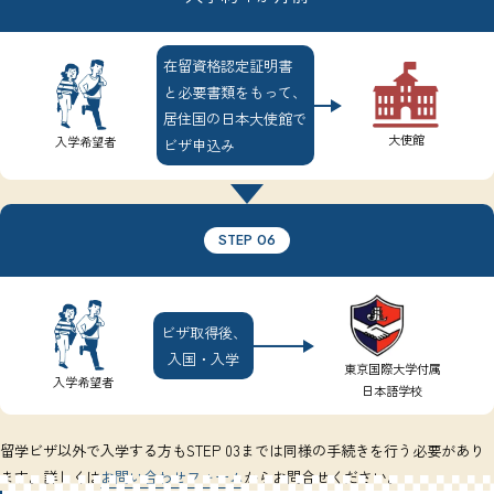
在留資格認定証明書
と必要書類をもって、
居住国の日本大使館で
大使館
入学希望者
ビザ申込み
STEP 06
ビザ取得後、
入国・入学
東京国際大学付属
入学希望者
日本語学校
留学ビザ以外で入学する方もSTEP 03までは同様の手続きを行う必要があり
ます。詳しくは
お問い合わせフォーム
からお問合せください。