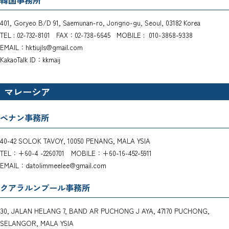
401, Goryeo B/D 91, Saemunan-ro, Jongno-gu, Seoul, 03182 Korea
TEL : 02-732-8101 FAX：02-738-6645 MOBILE : 010-3868-9338
EMAIL：hktiujls@gmail.com
KakaoTalk ID：kkmaij
マレーシア
ペナン事務所
40-42 SOLOK TAVOY, 10050 PENANG, MALA YSIA
TEL：+60-4 -2260701 MOBILE：+60-16-452-5911
EMAIL：datolimmeelee@gmail.com
クアラルンプール事務所
30, JALAN HELANG 7, BAND AR PUCHONG J AYA, 47170 PUCHONG,
SELANGOR, MALA YSIA