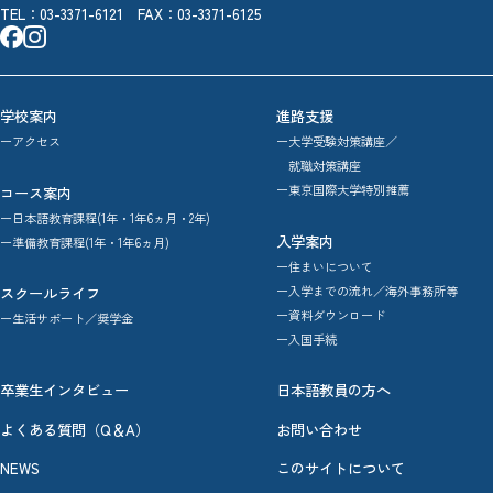
TEL：
03-3371-6121
FAX：03-3371-6125
学校案内
進路支援
ーアクセス
ー大学受験対策講座／
就職対策講座
ー東京国際大学特別推薦
コース案内
ー日本語教育課程(1年・1年6ヵ月・2年)
入学案内
ー準備教育課程(1年・1年6ヵ月)
ー住まいについて
ー入学までの流れ／海外事務所等
スクールライフ
ー資料ダウンロード
ー生活サポート／奨学金
ー入国手続
卒業生インタビュー
日本語教員の方へ
よくある質問（Q＆A）
お問い合わせ
NEWS
このサイトについて