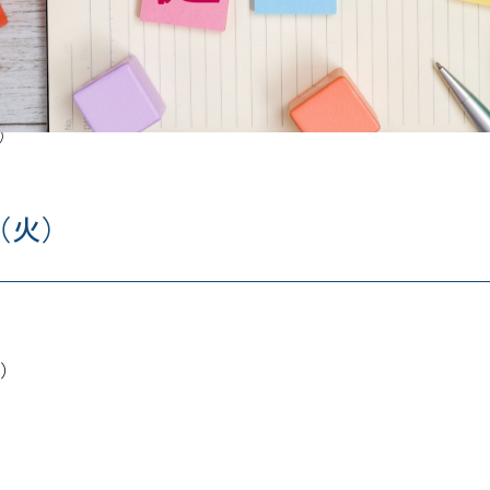
）
（火）
く）