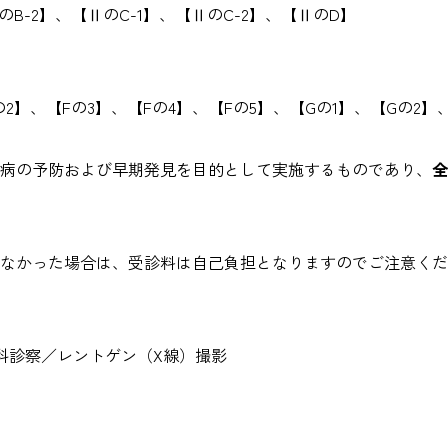
B-2】、【ⅡのC-1】、【ⅡのC-2】、【ⅡのD】
】、【Fの3】、【Fの4】、【Fの5】、【Gの1】、【Gの2】
疾病の予防および早期発見を目的として実施するものであり、
全
なかった場合は、受診料は自己負担となりますのでご注意くだ
科診察／レントゲン（X線）撮影