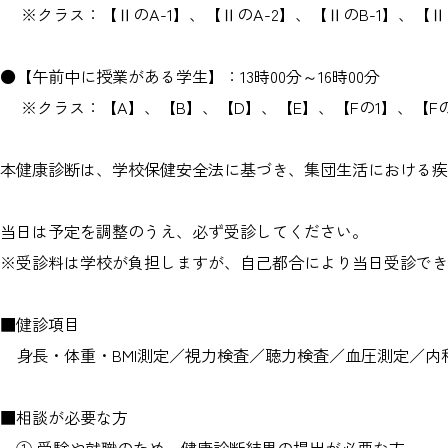
※クラス：【ⅡのA-1】、【ⅡのA-2】、【ⅡのB-1】、【Ⅱの
●【午前中に授業がある学生】：13時00分～16時00分
※クラス：【A】、【B】、【D】、【E】、【Fの1】、【Fの2
本健康診断は、学校保健安全法に基づき、集団生活における
当日は予定を調整のうえ、必ず受診してください。
※受診料は学校が負担しますが、自己都合により当日受診でき
■健診項目
身長・体重・BMI測定／視力検査／聴力検査／血圧測定／内
■相談が必要な方