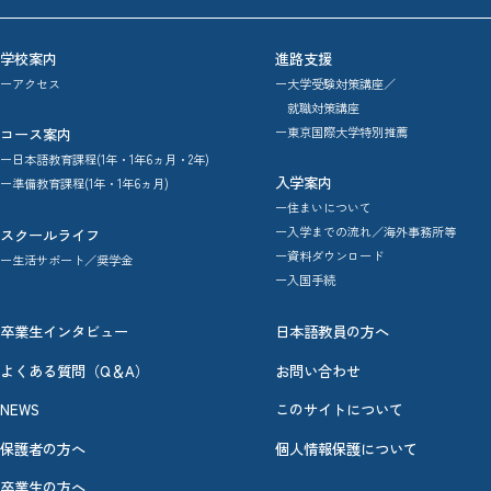
学校案内
進路支援
ーアクセス
ー大学受験対策講座／
就職対策講座
ー東京国際大学特別推薦
コース案内
ー日本語教育課程(1年・1年6ヵ月・2年)
入学案内
ー準備教育課程(1年・1年6ヵ月)
ー住まいについて
ー入学までの流れ／海外事務所等
スクールライフ
ー資料ダウンロード
ー生活サポート／奨学金
ー入国手続
卒業生インタビュー
日本語教員の方へ
よくある質問（Q＆A）
お問い合わせ
NEWS
このサイトについて
保護者の方へ
個人情報保護について
卒業生の方へ